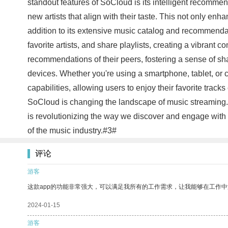
standout features of SoCloud is its intelligent recommen
new artists that align with their taste. This not only e
addition to its extensive music catalog and recommendat
favorite artists, and share playlists, creating a vibran
recommendations of their peers, fostering a sense of sh
devices. Whether you're using a smartphone, tablet, or c
capabilities, allowing users to enjoy their favorite track
SoCloud is changing the landscape of music streaming
is revolutionizing the way we discover and engage with m
of the music industry.#3#
评论
游客
这款app的功能非常强大，可以满足我所有的工作需求，让我能够在工作
2024-01-15
游客