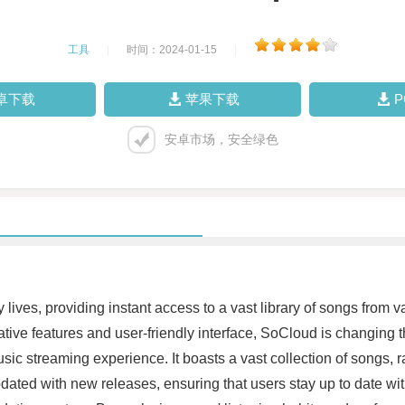
工具
|
时间：2024-01-15
|
卓下载
苹果下载
安卓市场，安全绿色
lives, providing instant access to a vast library of songs from 
vative features and user-friendly interface, SoCloud is changi
sic streaming experience. It boasts a vast collection of songs, r
ated with new releases, ensuring that users stay up to date with