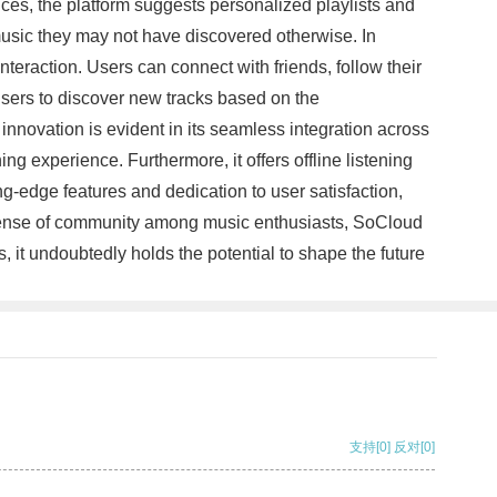
nces, the platform suggests personalized playlists and
 music they may not have discovered otherwise. In
eraction. Users can connect with friends, follow their
 users to discover new tracks based on the
nnovation is evident in its seamless integration across
g experience. Furthermore, it offers offline listening
ing-edge features and dedication to user satisfaction,
sense of community among music enthusiasts, SoCloud
, it undoubtedly holds the potential to shape the future
支持
[0]
反对
[0]