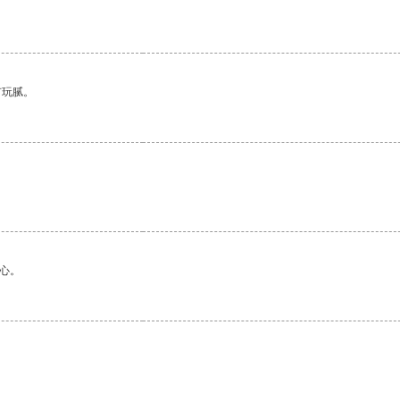
。
有玩腻。
心。
。