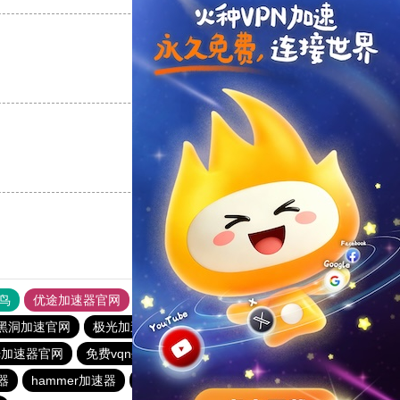
支持
[0]
反对
[0]
支持
[0]
反对
[0]
鸟
优途加速器官网
风驰加速器
旋风加速器
八戒看书
黑洞加速官网
极光加速器
雷霆每天免费2小时
光加速器官网
免费vqn外网
蚂蚁vp加速器官网
器
hammer加速器
黑洞加速
闪电猫加速器
酷通加速器