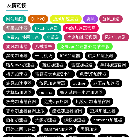
友情链接
网站地图
QuickQ
旋风加速度器
旋风
旋风加速
坚果加速器
tiktok加速器
狗急加速器官网
免费vqn外网加速
小蓝鸟
优途加速器官网
风驰加速器
旋风加速器
八戒看书
免费vps加速器外网苹果版
黑豹加速器
一元机场
IOS加速器
旋风加速度器
猎豹nvp加速器
蓝鲸加速器
雷霆加器速
黑洞加速官网
极光加速器
雷霆每天免费2小时
免费VP加速器
旋风加速度器
旋风加速度器
outline
老王vn加速器
大机场加速器
outline
每天试用一小时加速器
极光加速器官网
免费vqn外网
蚂蚁vp加速器官网
香蕉加速器官网正版
酷通加速器官网
旋风加速度器
西柚加速器
大象加速器
蚂蚁加速器
hammer加速器
国外上网加速器
hammer加速器
黑洞加速