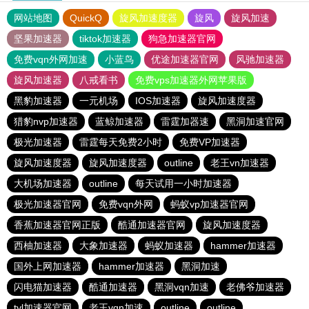
网站地图
QuickQ
旋风加速度器
旋风
旋风加速
坚果加速器
tiktok加速器
狗急加速器官网
免费vqn外网加速
小蓝鸟
优途加速器官网
风驰加速器
旋风加速器
八戒看书
免费vps加速器外网苹果版
黑豹加速器
一元机场
IOS加速器
旋风加速度器
猎豹nvp加速器
蓝鲸加速器
雷霆加器速
黑洞加速官网
极光加速器
雷霆每天免费2小时
免费VP加速器
旋风加速度器
旋风加速度器
outline
老王vn加速器
大机场加速器
outline
每天试用一小时加速器
极光加速器官网
免费vqn外网
蚂蚁vp加速器官网
香蕉加速器官网正版
酷通加速器官网
旋风加速度器
西柚加速器
大象加速器
蚂蚁加速器
hammer加速器
国外上网加速器
hammer加速器
黑洞加速
闪电猫加速器
酷通加速器
黑洞vqn加速
老佛爷加速器
tyl加速器官网
老王vqn加速
outline
outline