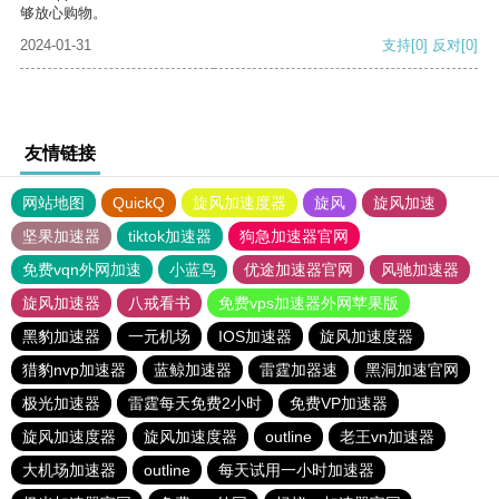
够放心购物。
2024-01-31
支持
[0]
反对
[0]
友情链接
网站地图
QuickQ
旋风加速度器
旋风
旋风加速
坚果加速器
tiktok加速器
狗急加速器官网
免费vqn外网加速
小蓝鸟
优途加速器官网
风驰加速器
旋风加速器
八戒看书
免费vps加速器外网苹果版
黑豹加速器
一元机场
IOS加速器
旋风加速度器
猎豹nvp加速器
蓝鲸加速器
雷霆加器速
黑洞加速官网
极光加速器
雷霆每天免费2小时
免费VP加速器
旋风加速度器
旋风加速度器
outline
老王vn加速器
大机场加速器
outline
每天试用一小时加速器