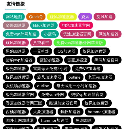
友情链接
网站地图
QuickQ
旋风加速度器
旋风
旋风加速
坚果加速器
tiktok加速器
狗急加速器官网
免费vqn外网加速
小蓝鸟
优途加速器官网
风驰加速器
旋风加速器
八戒看书
免费vps加速器外网苹果版
黑豹加速器
一元机场
IOS加速器
旋风加速度器
猎豹nvp加速器
蓝鲸加速器
雷霆加器速
黑洞加速官网
极光加速器
雷霆每天免费2小时
免费VP加速器
旋风加速度器
旋风加速度器
outline
老王vn加速器
大机场加速器
outline
每天试用一小时加速器
极光加速器官网
免费vqn外网
蚂蚁vp加速器官网
香蕉加速器官网正版
酷通加速器官网
旋风加速度器
西柚加速器
大象加速器
蚂蚁加速器
hammer加速器
国外上网加速器
hammer加速器
黑洞加速