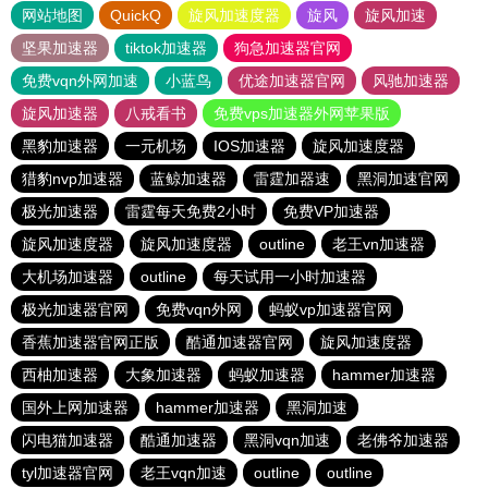
网站地图
QuickQ
旋风加速度器
旋风
旋风加速
坚果加速器
tiktok加速器
狗急加速器官网
免费vqn外网加速
小蓝鸟
优途加速器官网
风驰加速器
旋风加速器
八戒看书
免费vps加速器外网苹果版
黑豹加速器
一元机场
IOS加速器
旋风加速度器
猎豹nvp加速器
蓝鲸加速器
雷霆加器速
黑洞加速官网
极光加速器
雷霆每天免费2小时
免费VP加速器
旋风加速度器
旋风加速度器
outline
老王vn加速器
大机场加速器
outline
每天试用一小时加速器
极光加速器官网
免费vqn外网
蚂蚁vp加速器官网
香蕉加速器官网正版
酷通加速器官网
旋风加速度器
西柚加速器
大象加速器
蚂蚁加速器
hammer加速器
国外上网加速器
hammer加速器
黑洞加速
闪电猫加速器
酷通加速器
黑洞vqn加速
老佛爷加速器
tyl加速器官网
老王vqn加速
outline
outline