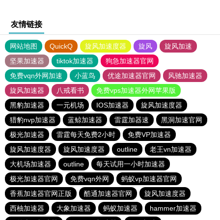
友情链接
网站地图
QuickQ
旋风加速度器
旋风
旋风加速
坚果加速器
tiktok加速器
狗急加速器官网
免费vqn外网加速
小蓝鸟
优途加速器官网
风驰加速器
旋风加速器
八戒看书
免费vps加速器外网苹果版
黑豹加速器
一元机场
IOS加速器
旋风加速度器
猎豹nvp加速器
蓝鲸加速器
雷霆加器速
黑洞加速官网
极光加速器
雷霆每天免费2小时
免费VP加速器
旋风加速度器
旋风加速度器
outline
老王vn加速器
大机场加速器
outline
每天试用一小时加速器
极光加速器官网
免费vqn外网
蚂蚁vp加速器官网
香蕉加速器官网正版
酷通加速器官网
旋风加速度器
西柚加速器
大象加速器
蚂蚁加速器
hammer加速器