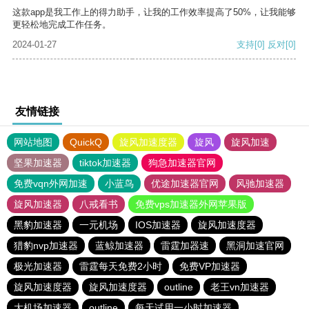
这款app是我工作上的得力助手，让我的工作效率提高了50%，让我能够
更轻松地完成工作任务。
2024-01-27
支持
[0]
反对
[0]
友情链接
网站地图
QuickQ
旋风加速度器
旋风
旋风加速
坚果加速器
tiktok加速器
狗急加速器官网
免费vqn外网加速
小蓝鸟
优途加速器官网
风驰加速器
旋风加速器
八戒看书
免费vps加速器外网苹果版
黑豹加速器
一元机场
IOS加速器
旋风加速度器
猎豹nvp加速器
蓝鲸加速器
雷霆加器速
黑洞加速官网
极光加速器
雷霆每天免费2小时
免费VP加速器
旋风加速度器
旋风加速度器
outline
老王vn加速器
大机场加速器
outline
每天试用一小时加速器