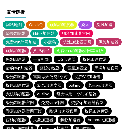
友情链接
网站地图
QuickQ
旋风加速度器
旋风
旋风加速
坚果加速器
tiktok加速器
狗急加速器官网
免费vqn外网加速
小蓝鸟
优途加速器官网
风驰加速器
旋风加速器
八戒看书
免费vps加速器外网苹果版
黑豹加速器
一元机场
IOS加速器
旋风加速度器
猎豹nvp加速器
蓝鲸加速器
雷霆加器速
黑洞加速官网
极光加速器
雷霆每天免费2小时
免费VP加速器
旋风加速度器
旋风加速度器
outline
老王vn加速器
大机场加速器
outline
每天试用一小时加速器
极光加速器官网
免费vqn外网
蚂蚁vp加速器官网
香蕉加速器官网正版
酷通加速器官网
旋风加速度器
西柚加速器
大象加速器
蚂蚁加速器
hammer加速器
国外上网加速器
hammer加速器
黑洞加速