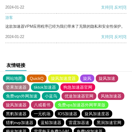
2024-01-22
支持
[0]
反对
[0]
游客
这款加速器VPM应用程序已经为我们带来了无限的隐私和安全性保护。
2024-01-22
支持
[0]
反对
[0]
友情链接
网站地图
QuickQ
旋风加速度器
旋风
旋风加速
坚果加速器
tiktok加速器
狗急加速器官网
免费vqn外网加速
小蓝鸟
优途加速器官网
风驰加速器
旋风加速器
八戒看书
免费vps加速器外网苹果版
黑豹加速器
一元机场
IOS加速器
旋风加速度器
猎豹nvp加速器
蓝鲸加速器
雷霆加器速
黑洞加速官网
极光加速器
雷霆每天免费2小时
免费VP加速器