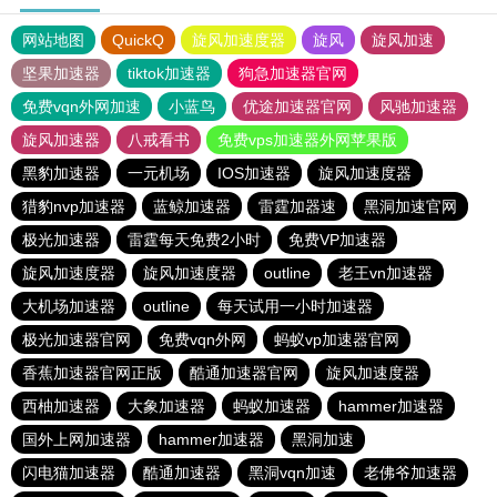
网站地图
QuickQ
旋风加速度器
旋风
旋风加速
坚果加速器
tiktok加速器
狗急加速器官网
免费vqn外网加速
小蓝鸟
优途加速器官网
风驰加速器
旋风加速器
八戒看书
免费vps加速器外网苹果版
黑豹加速器
一元机场
IOS加速器
旋风加速度器
猎豹nvp加速器
蓝鲸加速器
雷霆加器速
黑洞加速官网
极光加速器
雷霆每天免费2小时
免费VP加速器
旋风加速度器
旋风加速度器
outline
老王vn加速器
大机场加速器
outline
每天试用一小时加速器
极光加速器官网
免费vqn外网
蚂蚁vp加速器官网
香蕉加速器官网正版
酷通加速器官网
旋风加速度器
西柚加速器
大象加速器
蚂蚁加速器
hammer加速器
国外上网加速器
hammer加速器
黑洞加速
闪电猫加速器
酷通加速器
黑洞vqn加速
老佛爷加速器