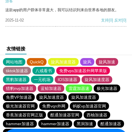
游客
这款app的用户群体非常庞大，我可以结识到来自世界各地的朋友。
2025-11-02
支持
[0]
反对
[0]
友情链接
网站地图
QuickQ
旋风加速度器
旋风
旋风加速
tiktok加速器
八戒看书
免费vps加速器外网苹果版
黑豹加速器
一元机场
IOS加速器
旋风加速度器
猎豹nvp加速器
蓝鲸加速器
雷霆加器速
极光加速器
免费VP加速器
旋风加速度器
旋风加速度器
极光加速器官网
免费vqn外网
蚂蚁vp加速器官网
香蕉加速器官网正版
酷通加速器官网
西柚加速器
hammer加速器
hammer加速器
黑洞加速
酷通加速器