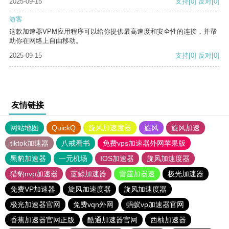
2025-09-15
支持
[0]
反对
[0]
游客
这款加速器VPM应用程序可以给你提供最高速度和安全性的连接，并帮
助你在网络上自由移动。
2025-09-15
支持
[0]
反对
[0]
友情链接
网站地图
QuickQ
旋风加速度器
旋风
旋风加速
tiktok加速器
八戒看书
免费vps加速器外网苹果版
黑豹加速器
一元机场
IOS加速器
旋风加速度器
猎豹nvp加速器
蓝鲸加速器
雷霆加器速
极光加速器
免费VP加速器
旋风加速度器
旋风加速度器
极光加速器官网
免费vqn外网
蚂蚁vp加速器官网
香蕉加速器官网正版
酷通加速器官网
西柚加速器