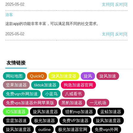
2025-05-02
支持
[0]
反对
[0]
游客
这款app的功能非常丰富，可以满足我不同的社交需求。
2025-05-02
支持
[0]
反对
[0]
友情链接
网站地图
QuickQ
旋风加速度器
旋风
旋风加速
坚果加速器
tiktok加速器
狗急加速器官网
免费vqn外网加速
小蓝鸟
八戒看书
免费vps加速器外网苹果版
黑豹加速器
一元机场
IOS加速器
旋风加速度器
猎豹nvp加速器
蓝鲸加速器
雷霆加器速
极光加速器
免费VP加速器
旋风加速度器
旋风加速度器
outline
极光加速器官网
免费vqn外网