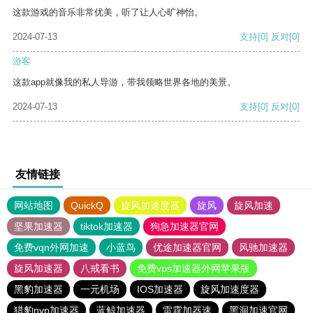
这款游戏的音乐非常优美，听了让人心旷神怡。
2024-07-13
支持
[0]
反对
[0]
游客
这款app就像我的私人导游，带我领略世界各地的美景。
2024-07-13
支持
[0]
反对
[0]
友情链接
网站地图
QuickQ
旋风加速度器
旋风
旋风加速
坚果加速器
tiktok加速器
狗急加速器官网
免费vqn外网加速
小蓝鸟
优途加速器官网
风驰加速器
旋风加速器
八戒看书
免费vps加速器外网苹果版
黑豹加速器
一元机场
IOS加速器
旋风加速度器
猎豹nvp加速器
蓝鲸加速器
雷霆加器速
黑洞加速官网