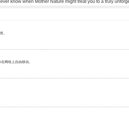
ever know when Mother Nature might treat you to a truly unforge
情。
你在网络上自由移动。