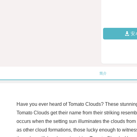
安
简介
Have you ever heard of Tomato Clouds? These stunning n
Tomato Clouds get their name from their striking resemb
occurs when the setting sun illuminates the clouds from 
as other cloud formations, those lucky enough to witness 