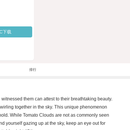
PC下载
排行
itnessed them can attest to their breathtaking beauty.
swirling together in the sky. This unique phenomenon
o behold. While Tomato Clouds are not as commonly seen
nd yourself gazing up at the sky, keep an eye out for