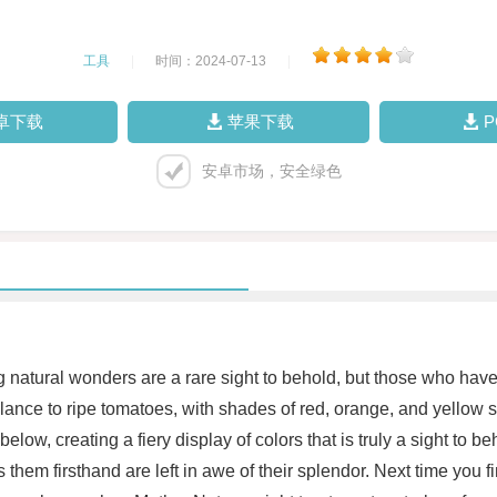
工具
|
时间：2024-07-13
|
卓下载
苹果下载
安卓市场，安全绿色
atural wonders are a rare sight to behold, but those who have w
lance to ripe tomatoes, with shades of red, orange, and yellow 
below, creating a fiery display of colors that is truly a sight t
them firsthand are left in awe of their splendor. Next time you fi