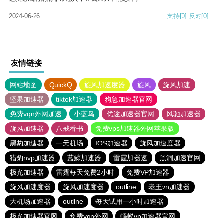
2024-06-26
支持
[0]
反对
[0]
友情链接
网站地图
QuickQ
旋风加速度器
旋风
旋风加速
坚果加速器
tiktok加速器
狗急加速器官网
免费vqn外网加速
小蓝鸟
优途加速器官网
风驰加速器
旋风加速器
八戒看书
免费vps加速器外网苹果版
黑豹加速器
一元机场
IOS加速器
旋风加速度器
猎豹nvp加速器
蓝鲸加速器
雷霆加器速
黑洞加速官网
极光加速器
雷霆每天免费2小时
免费VP加速器
旋风加速度器
旋风加速度器
outline
老王vn加速器
大机场加速器
outline
每天试用一小时加速器
极光加速器官网
免费vqn外网
蚂蚁vp加速器官网