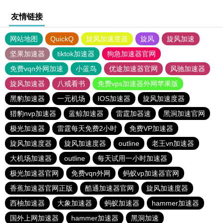
友情链接
网站地图
QuickQ
旋风加速度器
旋风
旋风加速
坚果加速器
tiktok加速器
狗急加速器官网
免费vqn外网加速
小蓝鸟
优途加速器官网
风驰加速器
旋风加速器
八戒看书
免费vps加速器外网苹果版
黑豹加速器
一元机场
IOS加速器
旋风加速度器
猎豹nvp加速器
蓝鲸加速器
雷霆加器速
黑洞加速官网
极光加速器
雷霆每天免费2小时
免费VP加速器
旋风加速度器
旋风加速度器
outline
老王vn加速器
大机场加速器
outline
每天试用一小时加速器
极光加速器官网
免费vqn外网
蚂蚁vp加速器官网
香蕉加速器官网正版
酷通加速器官网
旋风加速度器
西柚加速器
大象加速器
蚂蚁加速器
hammer加速器
国外上网加速器
hammer加速器
黑洞加速