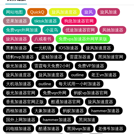
网站地图
QuickQ
旋风加速度器
旋风
旋风加速
坚果加速器
tiktok加速器
狗急加速器官网
免费vqn外网加速
小蓝鸟
优途加速器官网
风驰加速器
旋风加速器
八戒看书
免费vps加速器外网苹果版
黑豹加速器
一元机场
IOS加速器
旋风加速度器
猎豹nvp加速器
蓝鲸加速器
雷霆加器速
黑洞加速官网
极光加速器
雷霆每天免费2小时
免费VP加速器
旋风加速度器
旋风加速度器
outline
老王vn加速器
大机场加速器
outline
每天试用一小时加速器
极光加速器官网
免费vqn外网
蚂蚁vp加速器官网
香蕉加速器官网正版
酷通加速器官网
旋风加速度器
西柚加速器
大象加速器
蚂蚁加速器
hammer加速器
国外上网加速器
hammer加速器
黑洞加速
闪电猫加速器
酷通加速器
黑洞vqn加速
老佛爷加速器