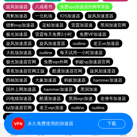
旋风加速器
八戒看书
免费vps加速器外网苹果版
黑豹加速器
一元机场
IOS加速器
旋风加速度器
猎豹nvp加速器
蓝鲸加速器
雷霆加器速
黑洞加速官网
极光加速器
雷霆每天免费2小时
免费VP加速器
旋风加速度器
旋风加速度器
outline
老王vn加速器
大机场加速器
outline
每天试用一小时加速器
极光加速器官网
免费vqn外网
蚂蚁vp加速器官网
香蕉加速器官网正版
酷通加速器官网
旋风加速度器
西柚加速器
大象加速器
蚂蚁加速器
hammer加速器
国外上网加速器
hammer加速器
黑洞加速
闪电猫加速器
酷通加速器
黑洞vqn加速
老佛爷加速器
tyl加速器官网
老王vqn加速
outline
outline
外网加速免费软件
闪电猫加速器
快鸭加速器
永久免费使用的加速器
下载
0.044134s
首页
安卓
苹果
排行
推荐