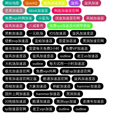
网站地图
QuickQ
旋风加速度器
旋风
旋风加速
坚果加速器
tiktok加速器
狗急加速器官网
免费vqn外网加速
小蓝鸟
优途加速器官网
风驰加速器
旋风加速器
八戒看书
免费vps加速器外网苹果版
黑豹加速器
一元机场
IOS加速器
旋风加速度器
猎豹nvp加速器
蓝鲸加速器
雷霆加器速
黑洞加速官网
极光加速器
雷霆每天免费2小时
免费VP加速器
旋风加速度器
旋风加速度器
outline
老王vn加速器
大机场加速器
outline
每天试用一小时加速器
极光加速器官网
免费vqn外网
蚂蚁vp加速器官网
香蕉加速器官网正版
酷通加速器官网
旋风加速度器
西柚加速器
大象加速器
蚂蚁加速器
hammer加速器
国外上网加速器
hammer加速器
黑洞加速
闪电猫加速器
酷通加速器
黑洞vqn加速
老佛爷加速器
tyl加速器官网
老王vqn加速
outline
outline