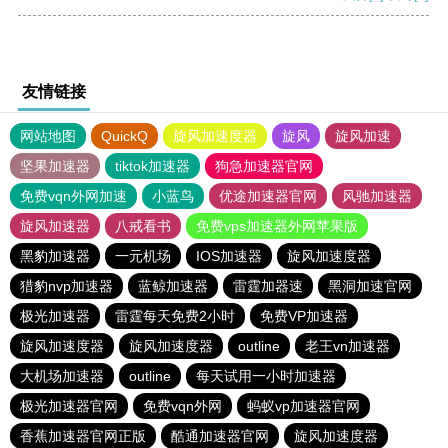
友情链接
网站地图
QuickQ
旋风加速度器
旋风
旋风加速
坚果加速器
tiktok加速器
狗急加速器官网
免费vqn外网加速
小蓝鸟
优途加速器官网
风驰加速器
旋风加速器
八戒看书
免费vps加速器外网苹果版
黑豹加速器
一元机场
IOS加速器
旋风加速度器
猎豹nvp加速器
蓝鲸加速器
雷霆加器速
黑洞加速官网
极光加速器
雷霆每天免费2小时
免费VP加速器
旋风加速度器
旋风加速度器
outline
老王vn加速器
大机场加速器
outline
每天试用一小时加速器
极光加速器官网
免费vqn外网
蚂蚁vp加速器官网
香蕉加速器官网正版
酷通加速器官网
旋风加速度器