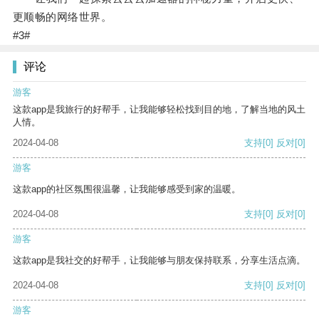
更顺畅的网络世界。
#3#
评论
游客
这款app是我旅行的好帮手，让我能够轻松找到目的地，了解当地的风土
人情。
2024-04-08
支持
[0]
反对
[0]
游客
这款app的社区氛围很温馨，让我能够感受到家的温暖。
2024-04-08
支持
[0]
反对
[0]
游客
这款app是我社交的好帮手，让我能够与朋友保持联系，分享生活点滴。
2024-04-08
支持
[0]
反对
[0]
游客