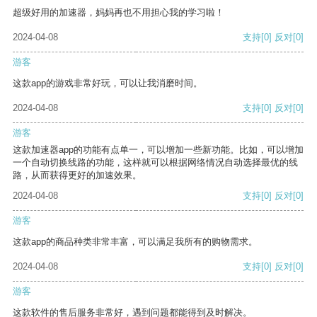
超级好用的加速器，妈妈再也不用担心我的学习啦！
2024-04-08
支持
[0]
反对
[0]
游客
这款app的游戏非常好玩，可以让我消磨时间。
2024-04-08
支持
[0]
反对
[0]
游客
这款加速器app的功能有点单一，可以增加一些新功能。比如，可以增加
一个自动切换线路的功能，这样就可以根据网络情况自动选择最优的线
路，从而获得更好的加速效果。
2024-04-08
支持
[0]
反对
[0]
游客
这款app的商品种类非常丰富，可以满足我所有的购物需求。
2024-04-08
支持
[0]
反对
[0]
游客
这款软件的售后服务非常好，遇到问题都能得到及时解决。