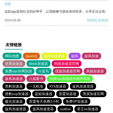
游客
这款app是我社交的好帮手，让我能够与朋友保持联系，分享生活点滴。
2024-04-06
支持
[0]
反对
[0]
友情链接
网站地图
QuickQ
旋风加速度器
旋风
旋风加速
坚果加速器
tiktok加速器
狗急加速器官网
免费vqn外网加速
小蓝鸟
优途加速器官网
风驰加速器
旋风加速器
八戒看书
免费vps加速器外网苹果版
黑豹加速器
一元机场
IOS加速器
旋风加速度器
猎豹nvp加速器
蓝鲸加速器
雷霆加器速
黑洞加速官网
极光加速器
雷霆每天免费2小时
免费VP加速器
旋风加速度器
旋风加速度器
outline
老王vn加速器