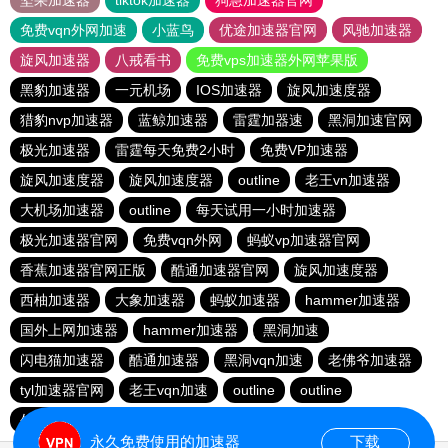
坚果加速器
tiktok加速器
狗急加速器官网
免费vqn外网加速
小蓝鸟
优途加速器官网
风驰加速器
旋风加速器
八戒看书
免费vps加速器外网苹果版
黑豹加速器
一元机场
IOS加速器
旋风加速度器
猎豹nvp加速器
蓝鲸加速器
雷霆加器速
黑洞加速官网
极光加速器
雷霆每天免费2小时
免费VP加速器
旋风加速度器
旋风加速度器
outline
老王vn加速器
大机场加速器
outline
每天试用一小时加速器
极光加速器官网
免费vqn外网
蚂蚁vp加速器官网
香蕉加速器官网正版
酷通加速器官网
旋风加速度器
西柚加速器
大象加速器
蚂蚁加速器
hammer加速器
国外上网加速器
hammer加速器
黑洞加速
闪电猫加速器
酷通加速器
黑洞vqn加速
老佛爷加速器
tyl加速器官网
老王vqn加速
outline
outline
外网加速免费软件
闪电猫加速器
快鸭加速器
永久免费使用的加速器
下载