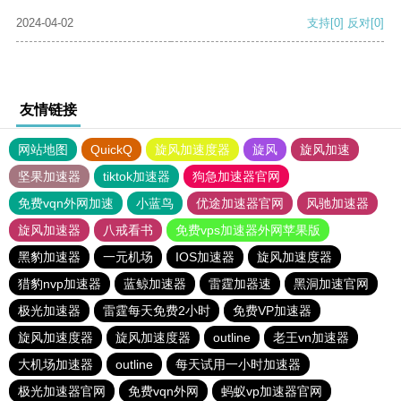
2024-04-02
支持
[0]
反对
[0]
友情链接
网站地图
QuickQ
旋风加速度器
旋风
旋风加速
坚果加速器
tiktok加速器
狗急加速器官网
免费vqn外网加速
小蓝鸟
优途加速器官网
风驰加速器
旋风加速器
八戒看书
免费vps加速器外网苹果版
黑豹加速器
一元机场
IOS加速器
旋风加速度器
猎豹nvp加速器
蓝鲸加速器
雷霆加器速
黑洞加速官网
极光加速器
雷霆每天免费2小时
免费VP加速器
旋风加速度器
旋风加速度器
outline
老王vn加速器
大机场加速器
outline
每天试用一小时加速器
极光加速器官网
免费vqn外网
蚂蚁vp加速器官网