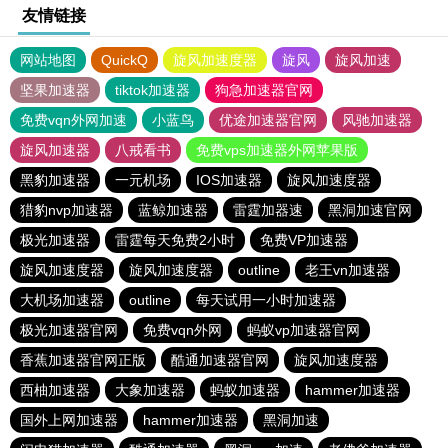
友情链接
网站地图
QuickQ
旋风加速度器
旋风
旋风加速
坚果加速器
tiktok加速器
狗急加速器官网
免费vqn外网加速
小蓝鸟
优途加速器官网
风驰加速器
旋风加速器
八戒看书
免费vps加速器外网苹果版
黑豹加速器
一元机场
IOS加速器
旋风加速度器
猎豹nvp加速器
蓝鲸加速器
雷霆加器速
黑洞加速官网
极光加速器
雷霆每天免费2小时
免费VP加速器
旋风加速度器
旋风加速度器
outline
老王vn加速器
大机场加速器
outline
每天试用一小时加速器
极光加速器官网
免费vqn外网
蚂蚁vp加速器官网
香蕉加速器官网正版
酷通加速器官网
旋风加速度器
西柚加速器
大象加速器
蚂蚁加速器
hammer加速器
国外上网加速器
hammer加速器
黑洞加速