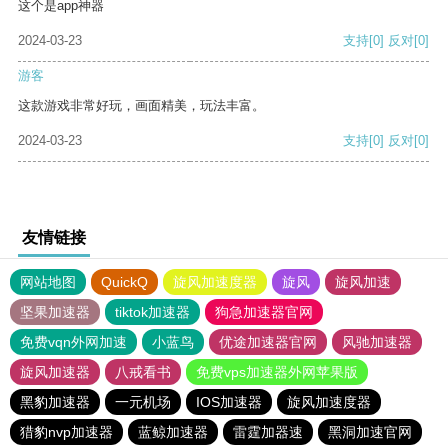
这个是app神器
2024-03-23
支持
[0]
反对
[0]
游客
这款游戏非常好玩，画面精美，玩法丰富。
2024-03-23
支持
[0]
反对
[0]
友情链接
网站地图
QuickQ
旋风加速度器
旋风
旋风加速
坚果加速器
tiktok加速器
狗急加速器官网
免费vqn外网加速
小蓝鸟
优途加速器官网
风驰加速器
旋风加速器
八戒看书
免费vps加速器外网苹果版
黑豹加速器
一元机场
IOS加速器
旋风加速度器
猎豹nvp加速器
蓝鲸加速器
雷霆加器速
黑洞加速官网