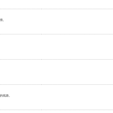
情。
区的线路。