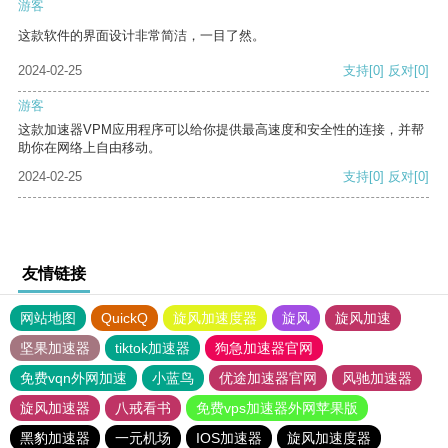
游客
这款软件的界面设计非常简洁，一目了然。
2024-02-25
支持
[0]
反对
[0]
游客
这款加速器VPM应用程序可以给你提供最高速度和安全性的连接，并帮
助你在网络上自由移动。
2024-02-25
支持
[0]
反对
[0]
友情链接
网站地图
QuickQ
旋风加速度器
旋风
旋风加速
坚果加速器
tiktok加速器
狗急加速器官网
免费vqn外网加速
小蓝鸟
优途加速器官网
风驰加速器
旋风加速器
八戒看书
免费vps加速器外网苹果版
黑豹加速器
一元机场
IOS加速器
旋风加速度器